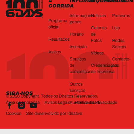
A
INFORMAÇÕES
MULTIMÉDIA
COMUN
CORRIDA
Informações
Notícias
Parceiros
Programa
gerais
oficial
Galerias
Loja
Horário
de
Resultados
Redes
Fotos
Inscrição
Sociais
Avisos
Vídeos
Serviços
Contacte-
de
Credenciação
nos
competição
de Imprensa
Outros
serviços
SIGA-NOS
©
2026
Copyright. Todos os Direitos Reservados.
Área de Imprensa
Avisos Legais
Política de Privacidade
Sustentabilidade
Cookies
Site desenvolvido por Idéative