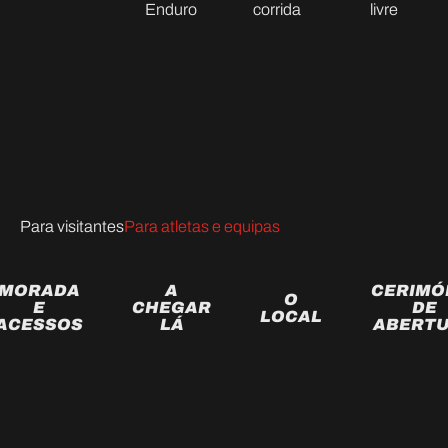
Enduro
corrida
livre
Para visitantes
Para atletas e equipas
MORADA
A
CERIMÓ
O
E
CHEGAR
DE
LOCAL
ACESSOS
LÁ
ABERT