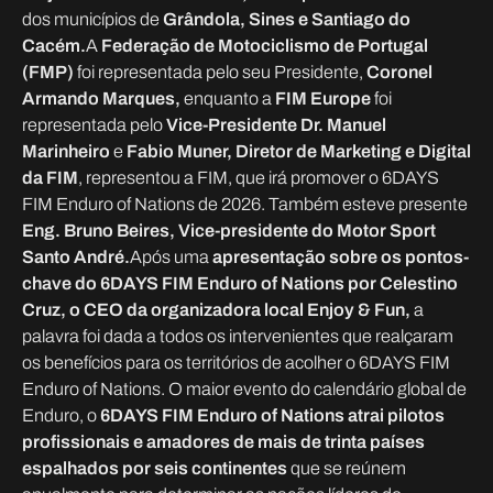
dos municípios de
Grândola, Sines e Santiago do
Cacém.
A
Federação de Motociclismo de Portugal
(FMP)
foi representada pelo seu Presidente,
Coronel
Armando Marques,
enquanto a
FIM Europe
foi
representada pelo
Vice-Presidente Dr. Manuel
Marinheiro
e
Fabio Muner, Diretor de Marketing e Digital
da FIM
, representou a FIM, que irá promover o 6DAYS
FIM Enduro of Nations de 2026. Também esteve presente
Eng. Bruno Beires, Vice-presidente do Motor Sport
Santo André.
Após uma
apresentação sobre os pontos-
chave do 6DAYS FIM Enduro of Nations por Celestino
Cruz, o CEO da organizadora local Enjoy & Fun,
a
palavra foi dada a todos os intervenientes que realçaram
os benefícios para os territórios de acolher o 6DAYS FIM
Enduro of Nations. O maior evento do calendário global de
Enduro, o
6DAYS FIM Enduro of Nations atrai pilotos
profissionais e amadores de mais de trinta países
espalhados por seis continentes
que se reúnem