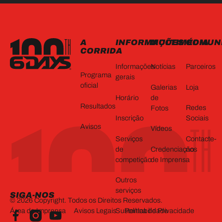
RODAPÉ
A
INFORMAÇÕES
MULTIMÉDIA
COMUN
CORRIDA
Informações
Notícias
Parceiros
Programa
gerais
oficial
Galerias
Loja
Horário
de
Resultados
Redes
Fotos
Inscrição
Sociais
Avisos
Vídeos
Serviços
Contacte-
de
Credenciação
nos
competição
de Imprensa
Outros
serviços
SIGA-NOS
©
2026
Copyright. Todos os Direitos Reservados.
Área de Imprensa
Avisos Legais
Política de Privacidade
Sustentabilidade