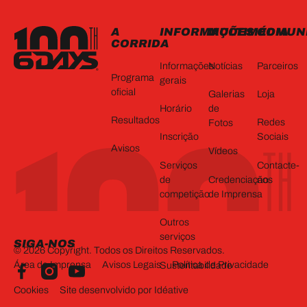
A
INFORMAÇÕES
MULTIMÉDIA
COMUN
CORRIDA
Informações
Notícias
Parceiros
Programa
gerais
oficial
Galerias
Loja
Horário
de
Resultados
Redes
Fotos
Inscrição
Sociais
Avisos
Vídeos
Serviços
Contacte-
de
Credenciação
nos
competição
de Imprensa
Outros
serviços
SIGA-NOS
©
2026
Copyright. Todos os Direitos Reservados.
Área de Imprensa
Avisos Legais
Política de Privacidade
Sustentabilidade
Cookies
Site desenvolvido por Idéative